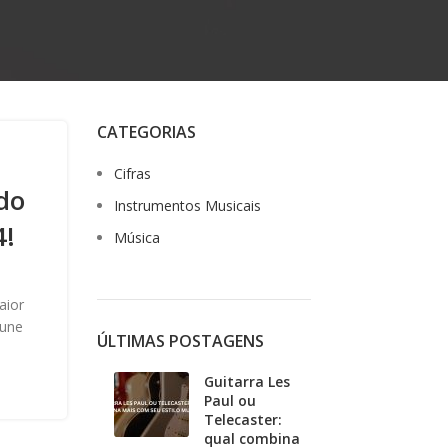
CATEGORIAS
Cifras
do
Instrumentos Musicais
4!
Música
aior
 une
ÚLTIMAS POSTAGENS
Guitarra Les
Paul ou
Telecaster:
qual combina