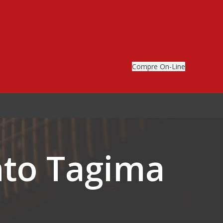
Compre On-Line
nto Tagima