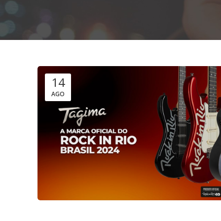
14
AGO