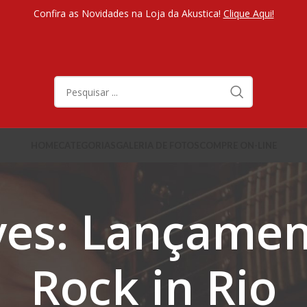
Confira as Novidades na Loja da Akustica!
Clique Aqui!
HOME
CATEGORIAS
GALERIA DE FOTOS
COMPRE ON-LINE
ves: Lançame
Rock in Rio