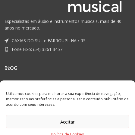
Especialistas em áudio e instrumentos musicais, mais de 40
anos no mercado.
CAXIAS DO SUL e FARROUPILHA / RS
Fone Fixo: (54) 3261 3457
BLOG
SOBRE NÓS
Utilizamos cookies para melhorar a sua experiência de navegação,
LINKS ÚTEIS
memorizar suas preferências e personalizar o conteúdo publicitário de
acordo com seus interesses.
Aceitar
AKUSTICA MUSICAL | BLOG
2023. Para os amantes de música.
DESENVOLVIDO POR
METRIS
Política de Cookies